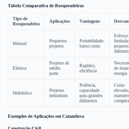
Tabela Comparativa de Rosqueadeiras
Tipo de
Aplicações
Vantagens
Desvan
Rosqueadeira
Esforço 
Pequenos
Portabilidade,
limitada
Manual
projetos
baixo custo
pequen
diâmetr
Projetos de
Necessi
Rapidez,
Elétrica
médio
de fonte
eficiência
porte
energia
Potência,
Custo
Projetos
capacidade
elevado
Hidráulica
industriais
para grandes
manute
diâmetros
comple
Exemplos de Aplicações em Catanduva
Construção Civil