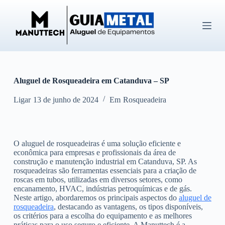
P
u
l
a
r
p
a
r
Aluguel de Rosqueadeira em Catanduva – SP
a
o
c
Ligar
13 de junho de 2024
Em
Rosqueadeira
o
n
t
e
O aluguel de rosqueadeiras é uma solução eficiente e
ú
econômica para empresas e profissionais da área de
d
construção e manutenção industrial em Catanduva, SP. As
o
rosqueadeiras são ferramentas essenciais para a criação de
roscas em tubos, utilizadas em diversos setores, como
encanamento, HVAC, indústrias petroquímicas e de gás.
Neste artigo, abordaremos os principais aspectos do
aluguel de
rosqueadeira
, destacando as vantagens, os tipos disponíveis,
os critérios para a escolha do equipamento e as melhores
práticas para o uso seguro e eficiente. A Manuttech é a