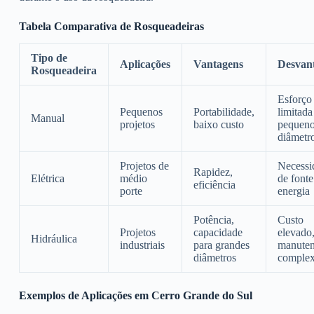
Tabela Comparativa de Rosqueadeiras
Tipo de
Aplicações
Vantagens
Desvan
Rosqueadeira
Esforço 
Pequenos
Portabilidade,
limitada
Manual
projetos
baixo custo
pequen
diâmetr
Projetos de
Necessi
Rapidez,
Elétrica
médio
de fonte
eficiência
porte
energia
Potência,
Custo
Projetos
capacidade
elevado
Hidráulica
industriais
para grandes
manute
diâmetros
comple
Exemplos de Aplicações em Cerro Grande do Sul