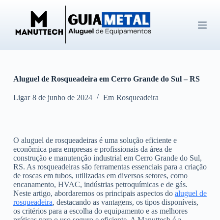
P
u
l
a
r
p
a
r
Aluguel de Rosqueadeira em Cerro Grande do Sul – RS
a
o
c
Ligar
8 de junho de 2024
Em
Rosqueadeira
o
n
t
e
O aluguel de rosqueadeiras é uma solução eficiente e
ú
econômica para empresas e profissionais da área de
d
construção e manutenção industrial em Cerro Grande do Sul,
o
RS. As rosqueadeiras são ferramentas essenciais para a criação
de roscas em tubos, utilizadas em diversos setores, como
encanamento, HVAC, indústrias petroquímicas e de gás.
Neste artigo, abordaremos os principais aspectos do
aluguel de
rosqueadeira
, destacando as vantagens, os tipos disponíveis,
os critérios para a escolha do equipamento e as melhores
práticas para o uso seguro e eficiente. A Manuttech é a