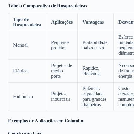
Tabela Comparativa de Rosqueadeiras
Tipo de
Aplicações
Vantagens
Desvan
Rosqueadeira
Esforço 
Pequenos
Portabilidade,
limitada
Manual
projetos
baixo custo
pequen
diâmetr
Projetos de
Necessi
Rapidez,
Elétrica
médio
de fonte
eficiência
porte
energia
Potência,
Custo
Projetos
capacidade
elevado
Hidráulica
industriais
para grandes
manute
diâmetros
comple
Exemplos de Aplicações em Colombo
Construção Civil