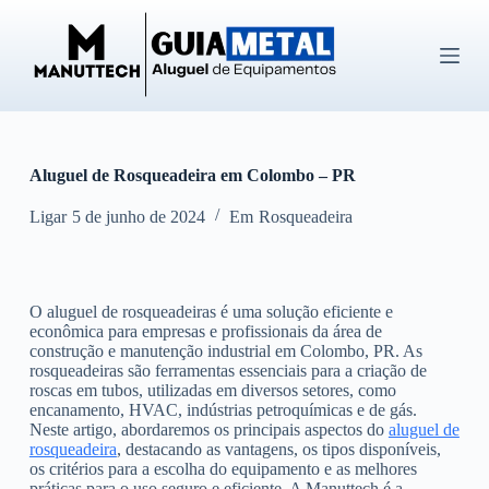
P
u
l
a
r
p
a
r
Aluguel de Rosqueadeira em Colombo – PR
a
o
c
Ligar
5 de junho de 2024
Em
Rosqueadeira
o
n
t
e
O aluguel de rosqueadeiras é uma solução eficiente e
ú
econômica para empresas e profissionais da área de
d
construção e manutenção industrial em Colombo, PR. As
o
rosqueadeiras são ferramentas essenciais para a criação de
roscas em tubos, utilizadas em diversos setores, como
encanamento, HVAC, indústrias petroquímicas e de gás.
Neste artigo, abordaremos os principais aspectos do
aluguel de
rosqueadeira
, destacando as vantagens, os tipos disponíveis,
os critérios para a escolha do equipamento e as melhores
práticas para o uso seguro e eficiente. A Manuttech é a