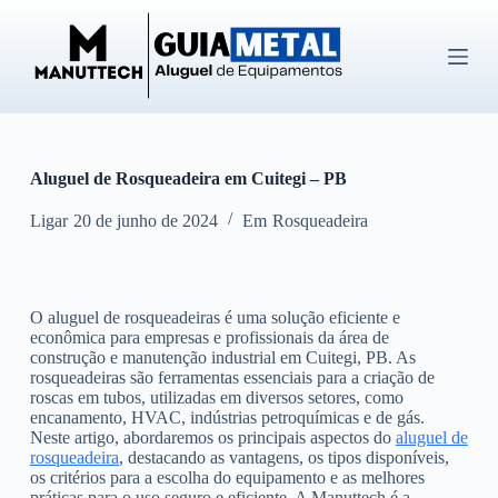
P
u
l
a
r
p
a
r
Aluguel de Rosqueadeira em Cuitegi – PB
a
o
c
Ligar
20 de junho de 2024
Em
Rosqueadeira
o
n
t
e
O aluguel de rosqueadeiras é uma solução eficiente e
ú
econômica para empresas e profissionais da área de
d
construção e manutenção industrial em Cuitegi, PB. As
o
rosqueadeiras são ferramentas essenciais para a criação de
roscas em tubos, utilizadas em diversos setores, como
encanamento, HVAC, indústrias petroquímicas e de gás.
Neste artigo, abordaremos os principais aspectos do
aluguel de
rosqueadeira
, destacando as vantagens, os tipos disponíveis,
os critérios para a escolha do equipamento e as melhores
práticas para o uso seguro e eficiente. A Manuttech é a