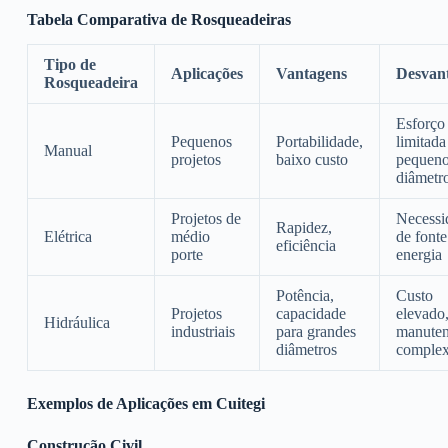
Tabela Comparativa de Rosqueadeiras
Tipo de
Aplicações
Vantagens
Desvan
Rosqueadeira
Esforço 
Pequenos
Portabilidade,
limitada
Manual
projetos
baixo custo
pequen
diâmetr
Projetos de
Necessi
Rapidez,
Elétrica
médio
de fonte
eficiência
porte
energia
Potência,
Custo
Projetos
capacidade
elevado
Hidráulica
industriais
para grandes
manute
diâmetros
comple
Exemplos de Aplicações em Cuitegi
Construção Civil