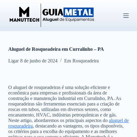
P
u
l
a
r
p
a
r
Aluguel de Rosqueadeira em Curralinho – PA
a
o
c
Ligar
8 de junho de 2024
Em
Rosqueadeira
o
n
t
e
O aluguel de rosqueadeiras é uma solução eficiente e
ú
econômica para empresas e profissionais da área de
d
construção e manutenção industrial em Curralinho, PA. As
o
rosqueadeiras são ferramentas essenciais para a criação de
roscas em tubos, utilizadas em diversos setores, como
encanamento, HVAC, indústrias petroquímicas e de gás.
Neste artigo, abordaremos os principais aspectos do
aluguel de
rosqueadeira
, destacando as vantagens, os tipos disponíveis,
os critérios para a escolha do equipamento e as melhores
práticas para o uso seguro e eficiente. A Manuttech é a