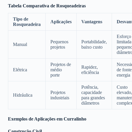
Tabela Comparativa de Rosqueadeiras
Tipo de
Aplicações
Vantagens
Desvan
Rosqueadeira
Esforço 
Pequenos
Portabilidade,
limitada
Manual
projetos
baixo custo
pequen
diâmetr
Projetos de
Necessi
Rapidez,
Elétrica
médio
de fonte
eficiência
porte
energia
Potência,
Custo
Projetos
capacidade
elevado
Hidráulica
industriais
para grandes
manute
diâmetros
comple
Exemplos de Aplicações em Curralinho
Construção Civil