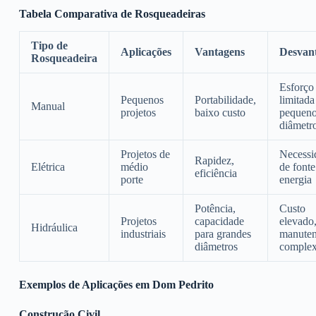
Tabela Comparativa de Rosqueadeiras
Tipo de
Aplicações
Vantagens
Desvan
Rosqueadeira
Esforço 
Pequenos
Portabilidade,
limitada
Manual
projetos
baixo custo
pequen
diâmetr
Projetos de
Necessi
Rapidez,
Elétrica
médio
de fonte
eficiência
porte
energia
Potência,
Custo
Projetos
capacidade
elevado
Hidráulica
industriais
para grandes
manute
diâmetros
comple
Exemplos de Aplicações em Dom Pedrito
Construção Civil