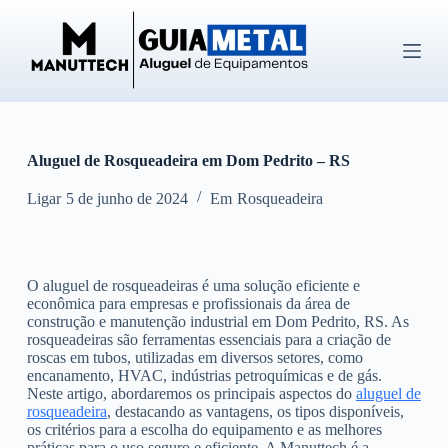
P
u
l
a
r
p
a
r
Aluguel de Rosqueadeira em Dom Pedrito – RS
a
o
c
Ligar
5 de junho de 2024
Em
Rosqueadeira
o
n
t
e
O aluguel de rosqueadeiras é uma solução eficiente e
ú
econômica para empresas e profissionais da área de
d
construção e manutenção industrial em Dom Pedrito, RS. As
o
rosqueadeiras são ferramentas essenciais para a criação de
roscas em tubos, utilizadas em diversos setores, como
encanamento, HVAC, indústrias petroquímicas e de gás.
Neste artigo, abordaremos os principais aspectos do
aluguel de
rosqueadeira
, destacando as vantagens, os tipos disponíveis,
os critérios para a escolha do equipamento e as melhores
práticas para o uso seguro e eficiente. A Manuttech é a