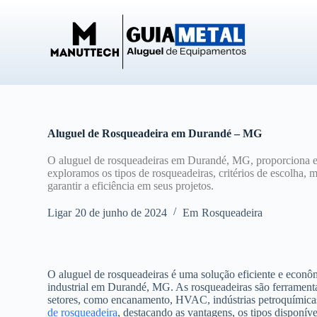
P
u
l
a
r
p
a
r
a
o
Aluguel de Rosqueadeira em Durandé – MG
c
o
O aluguel de rosqueadeiras em Durandé, MG, proporciona ec
n
exploramos os tipos de rosqueadeiras, critérios de escolha, 
t
garantir a eficiência em seus projetos.
e
ú
Ligar
20 de junho de 2024
Em
Rosqueadeira
d
o
O aluguel de rosqueadeiras é uma solução eficiente e econô
industrial em Durandé, MG. As rosqueadeiras são ferramentas
setores, como encanamento, HVAC, indústrias petroquímicas 
de rosqueadeira
, destacando as vantagens, os tipos disponíve