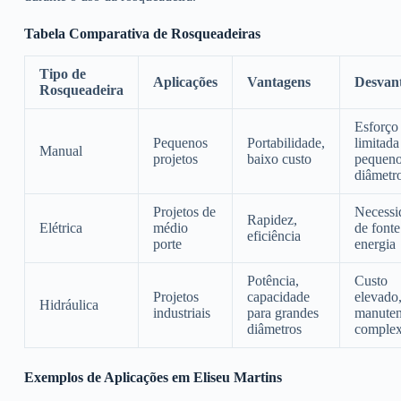
Tabela Comparativa de Rosqueadeiras
Tipo de
Aplicações
Vantagens
Desvan
Rosqueadeira
Esforço 
Pequenos
Portabilidade,
limitada
Manual
projetos
baixo custo
pequen
diâmetr
Projetos de
Necessi
Rapidez,
Elétrica
médio
de fonte
eficiência
porte
energia
Potência,
Custo
Projetos
capacidade
elevado
Hidráulica
industriais
para grandes
manute
diâmetros
comple
Exemplos de Aplicações em Eliseu Martins