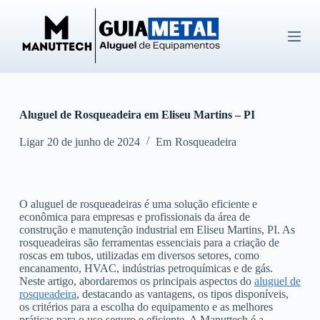
P
u
l
a
r
p
a
r
Aluguel de Rosqueadeira em Eliseu Martins – PI
a
o
c
Ligar
20 de junho de 2024
Em
Rosqueadeira
o
n
t
e
O aluguel de rosqueadeiras é uma solução eficiente e
ú
econômica para empresas e profissionais da área de
d
construção e manutenção industrial em Eliseu Martins, PI. As
o
rosqueadeiras são ferramentas essenciais para a criação de
roscas em tubos, utilizadas em diversos setores, como
encanamento, HVAC, indústrias petroquímicas e de gás.
Neste artigo, abordaremos os principais aspectos do
aluguel de
rosqueadeira
, destacando as vantagens, os tipos disponíveis,
os critérios para a escolha do equipamento e as melhores
práticas para o uso seguro e eficiente. A Manuttech é a