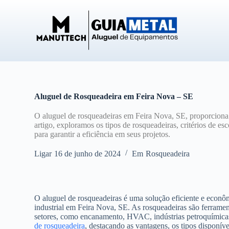
P
u
l
a
r
p
a
r
a
o
Aluguel de Rosqueadeira em Feira Nova – SE
c
o
O aluguel de rosqueadeiras em Feira Nova, SE, proporciona
n
artigo, exploramos os tipos de rosqueadeiras, critérios de e
t
para garantir a eficiência em seus projetos.
e
ú
Ligar
16 de junho de 2024
Em
Rosqueadeira
d
o
O aluguel de rosqueadeiras é uma solução eficiente e econô
industrial em Feira Nova, SE. As rosqueadeiras são ferrament
setores, como encanamento, HVAC, indústrias petroquímicas 
de rosqueadeira
, destacando as vantagens, os tipos disponíve