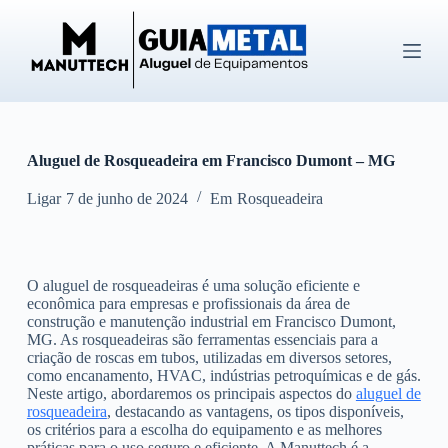
P
u
l
a
r
p
a
r
Aluguel de Rosqueadeira em Francisco Dumont – MG
a
o
c
Ligar
7 de junho de 2024
Em
Rosqueadeira
o
n
t
e
O aluguel de rosqueadeiras é uma solução eficiente e
ú
econômica para empresas e profissionais da área de
d
construção e manutenção industrial em Francisco Dumont,
o
MG. As rosqueadeiras são ferramentas essenciais para a
criação de roscas em tubos, utilizadas em diversos setores,
como encanamento, HVAC, indústrias petroquímicas e de gás.
Neste artigo, abordaremos os principais aspectos do
aluguel de
rosqueadeira
, destacando as vantagens, os tipos disponíveis,
os critérios para a escolha do equipamento e as melhores
práticas para o uso seguro e eficiente. A Manuttech é a