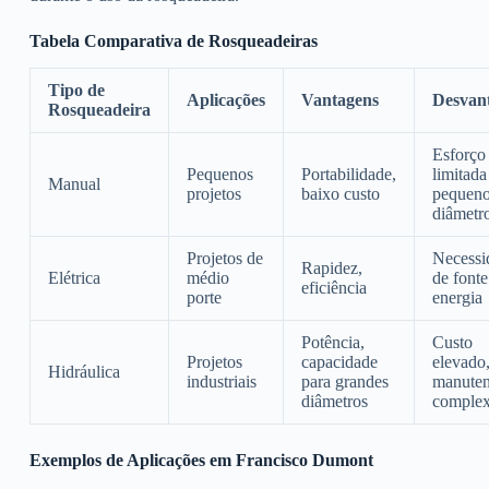
Tabela Comparativa de Rosqueadeiras
Tipo de
Aplicações
Vantagens
Desvan
Rosqueadeira
Esforço 
Pequenos
Portabilidade,
limitada
Manual
projetos
baixo custo
pequen
diâmetr
Projetos de
Necessi
Rapidez,
Elétrica
médio
de fonte
eficiência
porte
energia
Potência,
Custo
Projetos
capacidade
elevado
Hidráulica
industriais
para grandes
manute
diâmetros
comple
Exemplos de Aplicações em Francisco Dumont