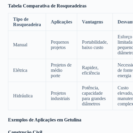
Tabela Comparativa de Rosqueadeiras
Tipo de
Aplicações
Vantagens
Desvan
Rosqueadeira
Esforço 
Pequenos
Portabilidade,
limitada
Manual
projetos
baixo custo
pequen
diâmetr
Projetos de
Necessi
Rapidez,
Elétrica
médio
de fonte
eficiência
porte
energia
Potência,
Custo
Projetos
capacidade
elevado
Hidráulica
industriais
para grandes
manute
diâmetros
comple
Exemplos de Aplicações em Getulina
Construção Civil