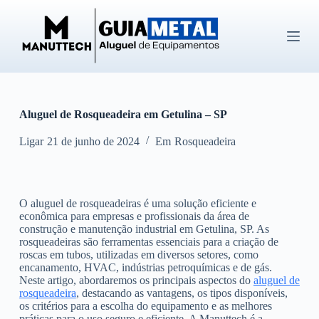
P
u
l
a
r
p
a
r
Aluguel de Rosqueadeira em Getulina – SP
a
o
c
Ligar
21 de junho de 2024
Em
Rosqueadeira
o
n
t
e
O aluguel de rosqueadeiras é uma solução eficiente e
ú
econômica para empresas e profissionais da área de
d
construção e manutenção industrial em Getulina, SP. As
o
rosqueadeiras são ferramentas essenciais para a criação de
roscas em tubos, utilizadas em diversos setores, como
encanamento, HVAC, indústrias petroquímicas e de gás.
Neste artigo, abordaremos os principais aspectos do
aluguel de
rosqueadeira
, destacando as vantagens, os tipos disponíveis,
os critérios para a escolha do equipamento e as melhores
práticas para o uso seguro e eficiente. A Manuttech é a