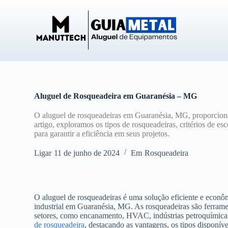
P
u
l
a
r
p
a
r
a
o
Aluguel de Rosqueadeira em Guaranésia – MG
c
o
O aluguel de rosqueadeiras em Guaranésia, MG, proporciona
n
artigo, exploramos os tipos de rosqueadeiras, critérios de e
t
para garantir a eficiência em seus projetos.
e
ú
Ligar
11 de junho de 2024
Em
Rosqueadeira
d
o
O aluguel de rosqueadeiras é uma solução eficiente e econô
industrial em Guaranésia, MG. As rosqueadeiras são ferramen
setores, como encanamento, HVAC, indústrias petroquímicas 
de rosqueadeira
, destacando as vantagens, os tipos disponíve