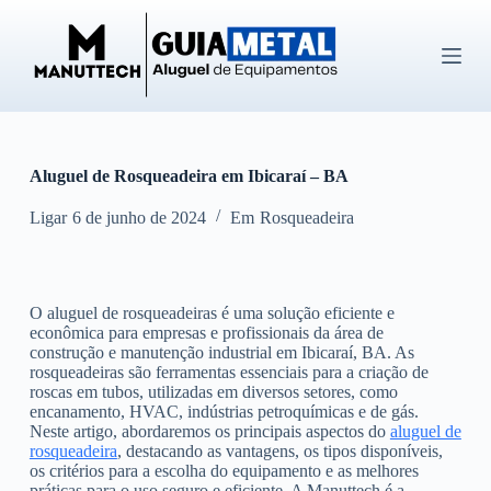
P
u
l
a
r
p
a
r
Aluguel de Rosqueadeira em Ibicaraí – BA
a
o
c
Ligar
6 de junho de 2024
Em
Rosqueadeira
o
n
t
e
O aluguel de rosqueadeiras é uma solução eficiente e
ú
econômica para empresas e profissionais da área de
d
construção e manutenção industrial em Ibicaraí, BA. As
o
rosqueadeiras são ferramentas essenciais para a criação de
roscas em tubos, utilizadas em diversos setores, como
encanamento, HVAC, indústrias petroquímicas e de gás.
Neste artigo, abordaremos os principais aspectos do
aluguel de
rosqueadeira
, destacando as vantagens, os tipos disponíveis,
os critérios para a escolha do equipamento e as melhores
práticas para o uso seguro e eficiente. A Manuttech é a