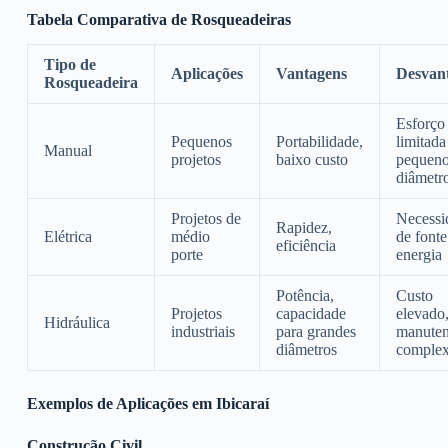
Tabela Comparativa de Rosqueadeiras
Tipo de
Aplicações
Vantagens
Desvan
Rosqueadeira
Esforço 
Pequenos
Portabilidade,
limitada
Manual
projetos
baixo custo
pequen
diâmetr
Projetos de
Necessi
Rapidez,
Elétrica
médio
de fonte
eficiência
porte
energia
Potência,
Custo
Projetos
capacidade
elevado
Hidráulica
industriais
para grandes
manute
diâmetros
comple
Exemplos de Aplicações em Ibicaraí
Construção Civil