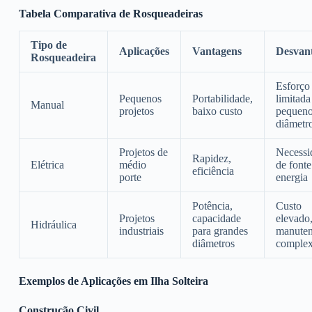
Tabela Comparativa de Rosqueadeiras
Tipo de
Aplicações
Vantagens
Desvan
Rosqueadeira
Esforço 
Pequenos
Portabilidade,
limitada
Manual
projetos
baixo custo
pequen
diâmetr
Projetos de
Necessi
Rapidez,
Elétrica
médio
de fonte
eficiência
porte
energia
Potência,
Custo
Projetos
capacidade
elevado
Hidráulica
industriais
para grandes
manute
diâmetros
comple
Exemplos de Aplicações em Ilha Solteira
Construção Civil