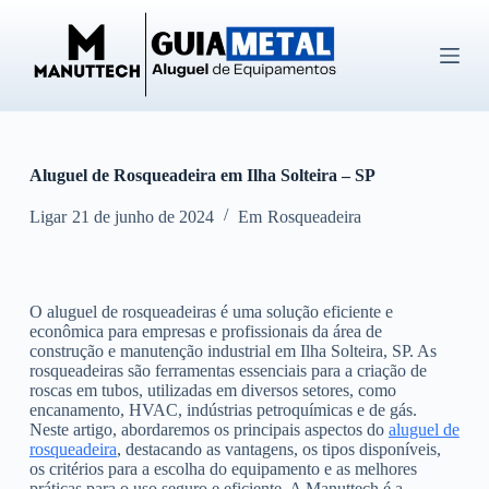
P
u
l
a
r
p
a
r
Aluguel de Rosqueadeira em Ilha Solteira – SP
a
o
c
Ligar
21 de junho de 2024
Em
Rosqueadeira
o
n
t
e
O aluguel de rosqueadeiras é uma solução eficiente e
ú
econômica para empresas e profissionais da área de
d
construção e manutenção industrial em Ilha Solteira, SP. As
o
rosqueadeiras são ferramentas essenciais para a criação de
roscas em tubos, utilizadas em diversos setores, como
encanamento, HVAC, indústrias petroquímicas e de gás.
Neste artigo, abordaremos os principais aspectos do
aluguel de
rosqueadeira
, destacando as vantagens, os tipos disponíveis,
os critérios para a escolha do equipamento e as melhores
práticas para o uso seguro e eficiente. A Manuttech é a