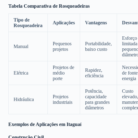
Tabela Comparativa de Rosqueadeiras
Tipo de
Aplicações
Vantagens
Desvan
Rosqueadeira
Esforço 
Pequenos
Portabilidade,
limitada
Manual
projetos
baixo custo
pequen
diâmetr
Projetos de
Necessi
Rapidez,
Elétrica
médio
de fonte
eficiência
porte
energia
Potência,
Custo
Projetos
capacidade
elevado
Hidráulica
industriais
para grandes
manute
diâmetros
comple
Exemplos de Aplicações em Itaguaí
Construção Civil