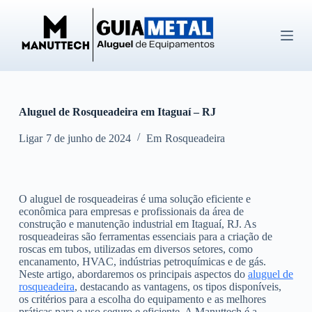
P
u
l
a
r
p
a
r
Aluguel de Rosqueadeira em Itaguaí – RJ
a
o
c
Ligar
7 de junho de 2024
Em
Rosqueadeira
o
n
t
e
O aluguel de rosqueadeiras é uma solução eficiente e
ú
econômica para empresas e profissionais da área de
d
construção e manutenção industrial em Itaguaí, RJ. As
o
rosqueadeiras são ferramentas essenciais para a criação de
roscas em tubos, utilizadas em diversos setores, como
encanamento, HVAC, indústrias petroquímicas e de gás.
Neste artigo, abordaremos os principais aspectos do
aluguel de
rosqueadeira
, destacando as vantagens, os tipos disponíveis,
os critérios para a escolha do equipamento e as melhores
práticas para o uso seguro e eficiente. A Manuttech é a