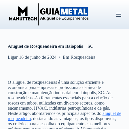
P
u
l
a
r
p
a
r
Aluguel de Rosqueadeira em Itaiópolis – SC
a
o
c
Ligar
16 de junho de 2024
Em
Rosqueadeira
o
n
t
e
O aluguel de rosqueadeiras é uma solução eficiente e
ú
econômica para empresas e profissionais da área de
d
construção e manutenção industrial em Itaiópolis, SC. As
o
rosqueadeiras são ferramentas essenciais para a criação de
roscas em tubos, utilizadas em diversos setores, como
encanamento, HVAC, indústrias petroquímicas e de gás.
Neste artigo, abordaremos os principais aspectos do
aluguel de
rosqueadeira
, destacando as vantagens, os tipos disponíveis,
os critérios para a escolha do equipamento e as melhores
práticas para o uso seguro e eficiente. A Manuttech é a