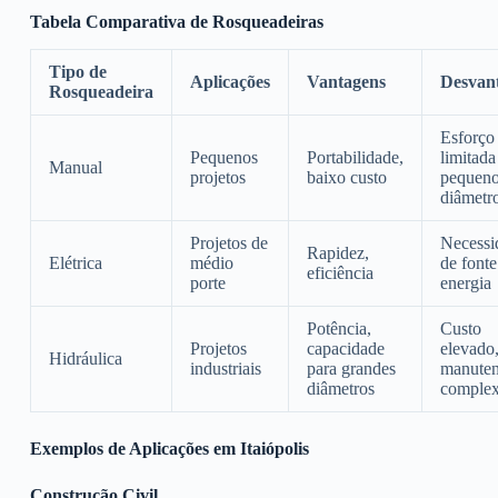
Tabela Comparativa de Rosqueadeiras
Tipo de
Aplicações
Vantagens
Desvan
Rosqueadeira
Esforço 
Pequenos
Portabilidade,
limitada
Manual
projetos
baixo custo
pequen
diâmetr
Projetos de
Necessi
Rapidez,
Elétrica
médio
de fonte
eficiência
porte
energia
Potência,
Custo
Projetos
capacidade
elevado
Hidráulica
industriais
para grandes
manute
diâmetros
comple
Exemplos de Aplicações em Itaiópolis
Construção Civil