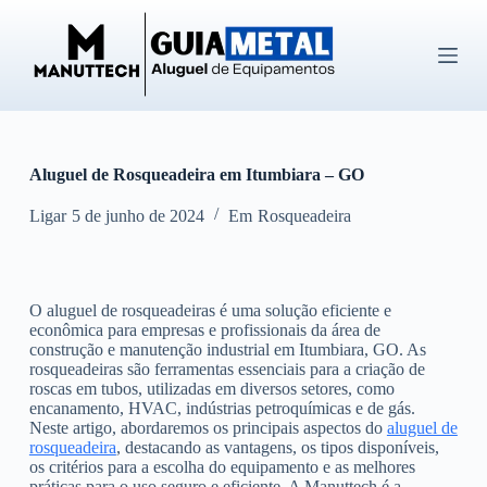
P
u
l
a
r
p
a
r
Aluguel de Rosqueadeira em Itumbiara – GO
a
o
c
Ligar
5 de junho de 2024
Em
Rosqueadeira
o
n
t
e
O aluguel de rosqueadeiras é uma solução eficiente e
ú
econômica para empresas e profissionais da área de
d
construção e manutenção industrial em Itumbiara, GO. As
o
rosqueadeiras são ferramentas essenciais para a criação de
roscas em tubos, utilizadas em diversos setores, como
encanamento, HVAC, indústrias petroquímicas e de gás.
Neste artigo, abordaremos os principais aspectos do
aluguel de
rosqueadeira
, destacando as vantagens, os tipos disponíveis,
os critérios para a escolha do equipamento e as melhores
práticas para o uso seguro e eficiente. A Manuttech é a