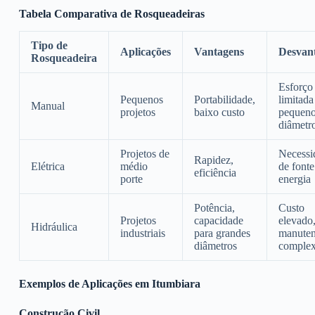
Tabela Comparativa de Rosqueadeiras
Tipo de
Aplicações
Vantagens
Desvan
Rosqueadeira
Esforço 
Pequenos
Portabilidade,
limitada
Manual
projetos
baixo custo
pequen
diâmetr
Projetos de
Necessi
Rapidez,
Elétrica
médio
de fonte
eficiência
porte
energia
Potência,
Custo
Projetos
capacidade
elevado
Hidráulica
industriais
para grandes
manute
diâmetros
comple
Exemplos de Aplicações em Itumbiara
Construção Civil