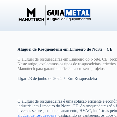
P
u
l
a
r
p
a
r
a
o
Aluguel de Rosqueadeira em Limoeiro do Norte – CE
c
o
O aluguel de rosqueadeiras em Limoeiro do Norte, CE, prop
n
Neste artigo, exploramos os tipos de rosqueadeiras, critérios
t
Manuttech para garantir a eficiência em seus projetos.
e
ú
Ligar
23 de junho de 2024
Em
Rosqueadeira
d
o
O aluguel de rosqueadeiras é uma solução eficiente e econô
industrial em Limoeiro do Norte, CE. As rosqueadeiras são f
diversos setores, como encanamento, HVAC, indústrias petro
aluguel de rosqueadeira
, destacando as vantagens, os tipos d