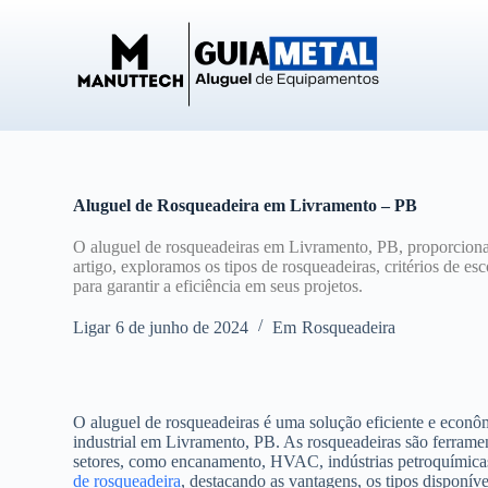
P
u
l
a
r
p
a
r
a
o
Aluguel de Rosqueadeira em Livramento – PB
c
o
O aluguel de rosqueadeiras em Livramento, PB, proporciona
n
artigo, exploramos os tipos de rosqueadeiras, critérios de e
t
para garantir a eficiência em seus projetos.
e
ú
Ligar
6 de junho de 2024
Em
Rosqueadeira
d
o
O aluguel de rosqueadeiras é uma solução eficiente e econô
industrial em Livramento, PB. As rosqueadeiras são ferrament
setores, como encanamento, HVAC, indústrias petroquímicas 
de rosqueadeira
, destacando as vantagens, os tipos disponíve