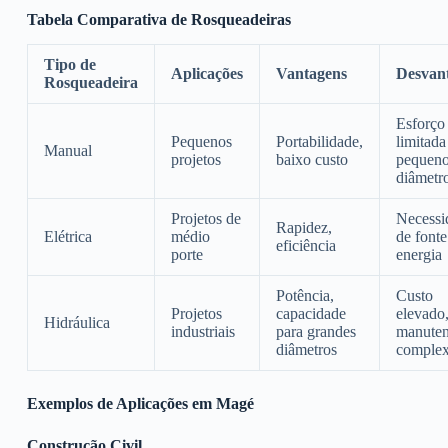
Tabela Comparativa de Rosqueadeiras
Tipo de
Aplicações
Vantagens
Desvan
Rosqueadeira
Esforço 
Pequenos
Portabilidade,
limitada
Manual
projetos
baixo custo
pequen
diâmetr
Projetos de
Necessi
Rapidez,
Elétrica
médio
de fonte
eficiência
porte
energia
Potência,
Custo
Projetos
capacidade
elevado
Hidráulica
industriais
para grandes
manute
diâmetros
comple
Exemplos de Aplicações em Magé
Construção Civil