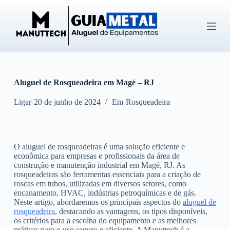
P
u
l
a
r
p
a
r
Aluguel de Rosqueadeira em Magé – RJ
a
o
c
Ligar
20 de junho de 2024
Em
Rosqueadeira
o
n
t
e
O aluguel de rosqueadeiras é uma solução eficiente e
ú
econômica para empresas e profissionais da área de
d
construção e manutenção industrial em Magé, RJ. As
o
rosqueadeiras são ferramentas essenciais para a criação de
roscas em tubos, utilizadas em diversos setores, como
encanamento, HVAC, indústrias petroquímicas e de gás.
Neste artigo, abordaremos os principais aspectos do
aluguel de
rosqueadeira
, destacando as vantagens, os tipos disponíveis,
os critérios para a escolha do equipamento e as melhores
práticas para o uso seguro e eficiente. A Manuttech é a