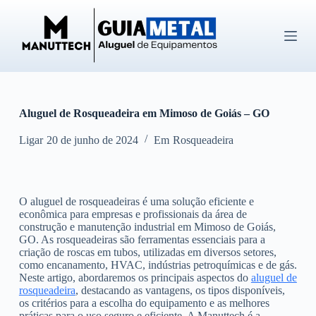
P
u
l
a
r
p
a
r
Aluguel de Rosqueadeira em Mimoso de Goiás – GO
a
o
c
Ligar
20 de junho de 2024
Em
Rosqueadeira
o
n
t
e
O aluguel de rosqueadeiras é uma solução eficiente e
ú
econômica para empresas e profissionais da área de
d
construção e manutenção industrial em Mimoso de Goiás,
o
GO. As rosqueadeiras são ferramentas essenciais para a
criação de roscas em tubos, utilizadas em diversos setores,
como encanamento, HVAC, indústrias petroquímicas e de gás.
Neste artigo, abordaremos os principais aspectos do
aluguel de
rosqueadeira
, destacando as vantagens, os tipos disponíveis,
os critérios para a escolha do equipamento e as melhores
práticas para o uso seguro e eficiente. A Manuttech é a