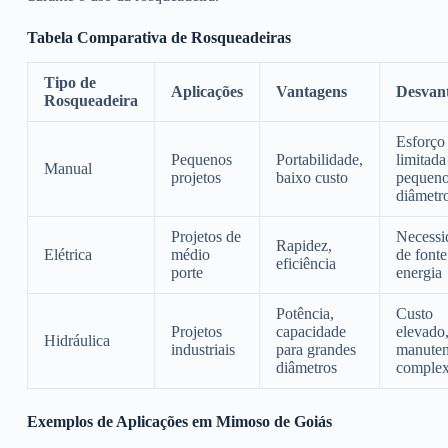
Tabela Comparativa de Rosqueadeiras
Tipo de
Aplicações
Vantagens
Desvan
Rosqueadeira
Esforço 
Pequenos
Portabilidade,
limitada
Manual
projetos
baixo custo
pequen
diâmetr
Projetos de
Necessi
Rapidez,
Elétrica
médio
de fonte
eficiência
porte
energia
Potência,
Custo
Projetos
capacidade
elevado
Hidráulica
industriais
para grandes
manute
diâmetros
comple
Exemplos de Aplicações em Mimoso de Goiás