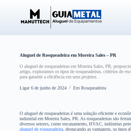
P
u
l
a
r
p
a
r
a
o
Aluguel de Rosqueadeira em Moreira Sales – PR
c
o
O aluguel de rosqueadeiras em Moreira Sales, PR, proporci
n
artigo, exploramos os tipos de rosqueadeiras, critérios de e
t
para garantir a eficiência em seus projetos.
e
ú
Ligar
6 de junho de 2024
Em
Rosqueadeira
d
o
O aluguel de rosqueadeiras é uma solução eficiente e econô
industrial em Moreira Sales, PR. As rosqueadeiras são ferram
diversos setores, como encanamento, HVAC, indústrias petro
aluguel de rosqueadeira
, destacando as vantagens, os tipos d