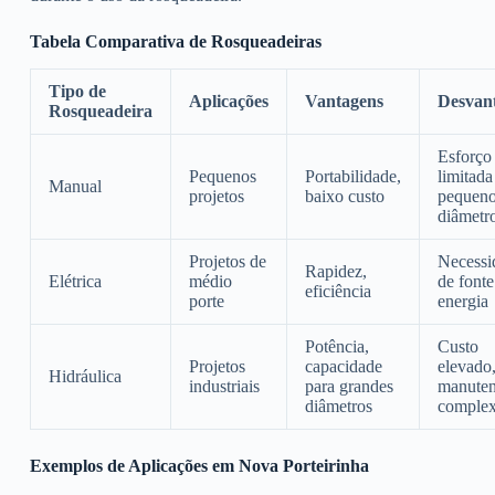
Tabela Comparativa de Rosqueadeiras
Tipo de
Aplicações
Vantagens
Desvan
Rosqueadeira
Esforço 
Pequenos
Portabilidade,
limitada
Manual
projetos
baixo custo
pequen
diâmetr
Projetos de
Necessi
Rapidez,
Elétrica
médio
de fonte
eficiência
porte
energia
Potência,
Custo
Projetos
capacidade
elevado
Hidráulica
industriais
para grandes
manute
diâmetros
comple
Exemplos de Aplicações em Nova Porteirinha