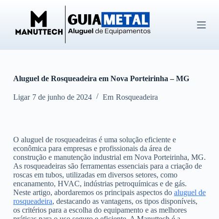
P
u
l
a
r
p
a
r
Aluguel de Rosqueadeira em Nova Porteirinha – MG
a
o
c
Ligar
7 de junho de 2024
Em
Rosqueadeira
o
n
t
e
O aluguel de rosqueadeiras é uma solução eficiente e
ú
econômica para empresas e profissionais da área de
d
construção e manutenção industrial em Nova Porteirinha, MG.
o
As rosqueadeiras são ferramentas essenciais para a criação de
roscas em tubos, utilizadas em diversos setores, como
encanamento, HVAC, indústrias petroquímicas e de gás.
Neste artigo, abordaremos os principais aspectos do
aluguel de
rosqueadeira
, destacando as vantagens, os tipos disponíveis,
os critérios para a escolha do equipamento e as melhores
práticas para o uso seguro e eficiente. A Manuttech é a