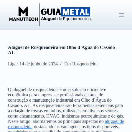
P
u
l
a
r
p
a
r
Aluguel de Rosqueadeira em Olho d`Água do Casado –
a
AL
o
c
o
Ligar
14 de junho de 2024
Em
Rosqueadeira
n
t
e
ú
O aluguel de rosqueadeiras é uma solução eficiente e
d
econômica para empresas e profissionais da área de
o
construção e manutenção industrial em Olho d`Água do
Casado, AL. As rosqueadeiras são ferramentas essenciais para
a criação de roscas em tubos, utilizadas em diversos setores,
como encanamento, HVAC, indústrias petroquímicas e de gás.
Neste artigo, abordaremos os principais aspectos do
aluguel de
rosqueadeira
, destacando as vantagens, os tipos disponíveis,
os critérios para a escolha do equipamento e as melhores