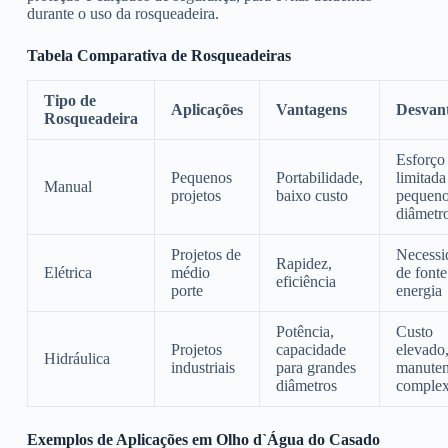
durante o uso da rosqueadeira.
Tabela Comparativa de Rosqueadeiras
Tipo de
Aplicações
Vantagens
Desvan
Rosqueadeira
Esforço 
Pequenos
Portabilidade,
limitada
Manual
projetos
baixo custo
pequen
diâmetr
Projetos de
Necessi
Rapidez,
Elétrica
médio
de fonte
eficiência
porte
energia
Potência,
Custo
Projetos
capacidade
elevado
Hidráulica
industriais
para grandes
manute
diâmetros
comple
Exemplos de Aplicações em Olho d`Água do Casado