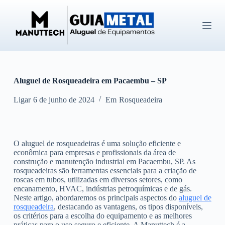
P
u
l
a
r
p
a
r
Aluguel de Rosqueadeira em Pacaembu – SP
a
o
c
Ligar
6 de junho de 2024
Em
Rosqueadeira
o
n
t
e
O aluguel de rosqueadeiras é uma solução eficiente e
ú
econômica para empresas e profissionais da área de
d
construção e manutenção industrial em Pacaembu, SP. As
o
rosqueadeiras são ferramentas essenciais para a criação de
roscas em tubos, utilizadas em diversos setores, como
encanamento, HVAC, indústrias petroquímicas e de gás.
Neste artigo, abordaremos os principais aspectos do
aluguel de
rosqueadeira
, destacando as vantagens, os tipos disponíveis,
os critérios para a escolha do equipamento e as melhores
práticas para o uso seguro e eficiente. A Manuttech é a