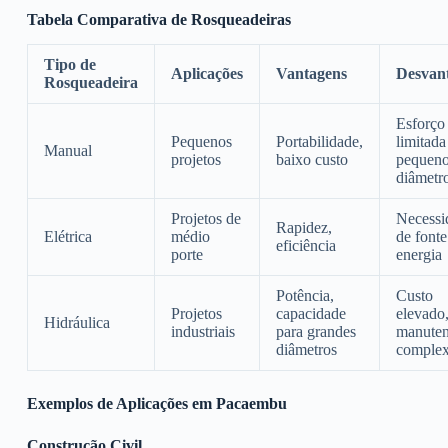
Tabela Comparativa de Rosqueadeiras
Tipo de
Aplicações
Vantagens
Desvan
Rosqueadeira
Esforço 
Pequenos
Portabilidade,
limitada
Manual
projetos
baixo custo
pequen
diâmetr
Projetos de
Necessi
Rapidez,
Elétrica
médio
de fonte
eficiência
porte
energia
Potência,
Custo
Projetos
capacidade
elevado
Hidráulica
industriais
para grandes
manute
diâmetros
comple
Exemplos de Aplicações em Pacaembu
Construção Civil