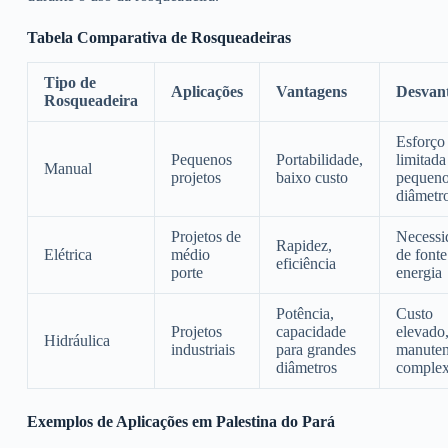
Tabela Comparativa de Rosqueadeiras
Tipo de
Aplicações
Vantagens
Desvan
Rosqueadeira
Esforço 
Pequenos
Portabilidade,
limitada
Manual
projetos
baixo custo
pequen
diâmetr
Projetos de
Necessi
Rapidez,
Elétrica
médio
de fonte
eficiência
porte
energia
Potência,
Custo
Projetos
capacidade
elevado
Hidráulica
industriais
para grandes
manute
diâmetros
comple
Exemplos de Aplicações em Palestina do Pará