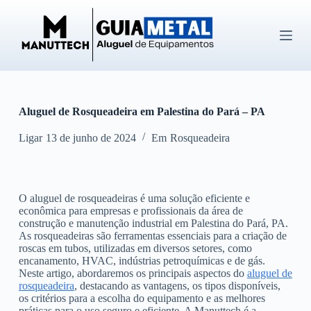
P
u
l
a
r
p
a
r
Aluguel de Rosqueadeira em Palestina do Pará – PA
a
o
c
Ligar
13 de junho de 2024
Em
Rosqueadeira
o
n
t
e
O aluguel de rosqueadeiras é uma solução eficiente e
ú
econômica para empresas e profissionais da área de
d
construção e manutenção industrial em Palestina do Pará, PA.
o
As rosqueadeiras são ferramentas essenciais para a criação de
roscas em tubos, utilizadas em diversos setores, como
encanamento, HVAC, indústrias petroquímicas e de gás.
Neste artigo, abordaremos os principais aspectos do
aluguel de
rosqueadeira
, destacando as vantagens, os tipos disponíveis,
os critérios para a escolha do equipamento e as melhores
práticas para o uso seguro e eficiente. A Manuttech é a