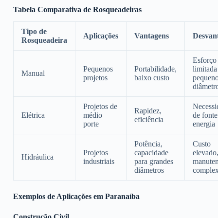
Tabela Comparativa de Rosqueadeiras
Tipo de
Aplicações
Vantagens
Desvan
Rosqueadeira
Esforço 
Pequenos
Portabilidade,
limitada
Manual
projetos
baixo custo
pequen
diâmetr
Projetos de
Necessi
Rapidez,
Elétrica
médio
de fonte
eficiência
porte
energia
Potência,
Custo
Projetos
capacidade
elevado
Hidráulica
industriais
para grandes
manute
diâmetros
comple
Exemplos de Aplicações em Paranaíba
Construção Civil