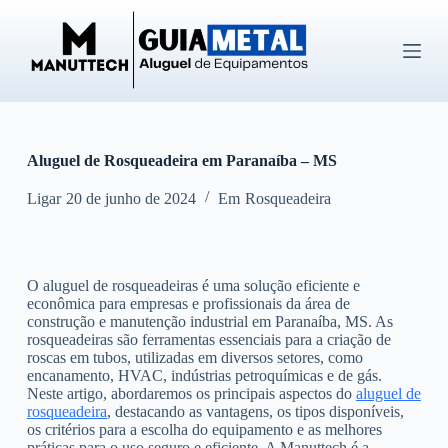
P
u
l
a
r
p
a
r
Aluguel de Rosqueadeira em Paranaíba – MS
a
o
c
Ligar
20 de junho de 2024
Em
Rosqueadeira
o
n
t
e
O aluguel de rosqueadeiras é uma solução eficiente e
ú
econômica para empresas e profissionais da área de
d
construção e manutenção industrial em Paranaíba, MS. As
o
rosqueadeiras são ferramentas essenciais para a criação de
roscas em tubos, utilizadas em diversos setores, como
encanamento, HVAC, indústrias petroquímicas e de gás.
Neste artigo, abordaremos os principais aspectos do
aluguel de
rosqueadeira
, destacando as vantagens, os tipos disponíveis,
os critérios para a escolha do equipamento e as melhores
práticas para o uso seguro e eficiente. A Manuttech é a