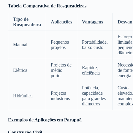
Tabela Comparativa de Rosqueadeiras
Tipo de
Aplicações
Vantagens
Desvan
Rosqueadeira
Esforço 
Pequenos
Portabilidade,
limitada
Manual
projetos
baixo custo
pequen
diâmetr
Projetos de
Necessi
Rapidez,
Elétrica
médio
de fonte
eficiência
porte
energia
Potência,
Custo
Projetos
capacidade
elevado
Hidráulica
industriais
para grandes
manute
diâmetros
comple
Exemplos de Aplicações em Parapuã
Construção Civil