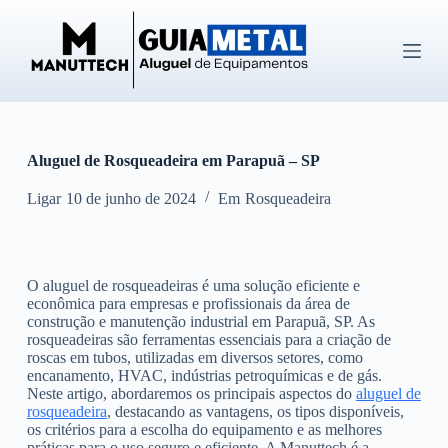
P
u
l
a
r
p
a
r
Aluguel de Rosqueadeira em Parapuã – SP
a
o
c
Ligar
10 de junho de 2024
Em
Rosqueadeira
o
n
t
e
O aluguel de rosqueadeiras é uma solução eficiente e
ú
econômica para empresas e profissionais da área de
d
construção e manutenção industrial em Parapuã, SP. As
o
rosqueadeiras são ferramentas essenciais para a criação de
roscas em tubos, utilizadas em diversos setores, como
encanamento, HVAC, indústrias petroquímicas e de gás.
Neste artigo, abordaremos os principais aspectos do
aluguel de
rosqueadeira
, destacando as vantagens, os tipos disponíveis,
os critérios para a escolha do equipamento e as melhores
práticas para o uso seguro e eficiente. A Manuttech é a