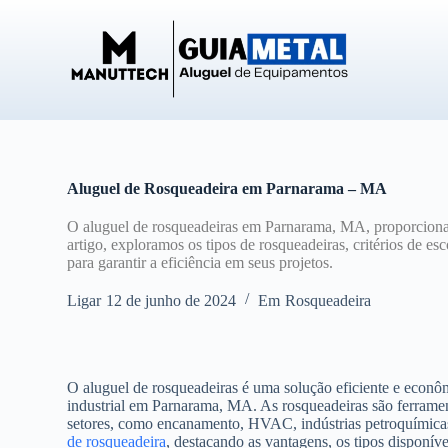
P
u
l
a
r
p
a
r
a
o
Aluguel de Rosqueadeira em Parnarama – MA
c
o
O aluguel de rosqueadeiras em Parnarama, MA, proporciona
n
artigo, exploramos os tipos de rosqueadeiras, critérios de e
t
para garantir a eficiência em seus projetos.
e
ú
Ligar
12 de junho de 2024
Em
Rosqueadeira
d
o
O aluguel de rosqueadeiras é uma solução eficiente e econô
industrial em Parnarama, MA. As rosqueadeiras são ferrament
setores, como encanamento, HVAC, indústrias petroquímicas 
de rosqueadeira
, destacando as vantagens, os tipos disponíve