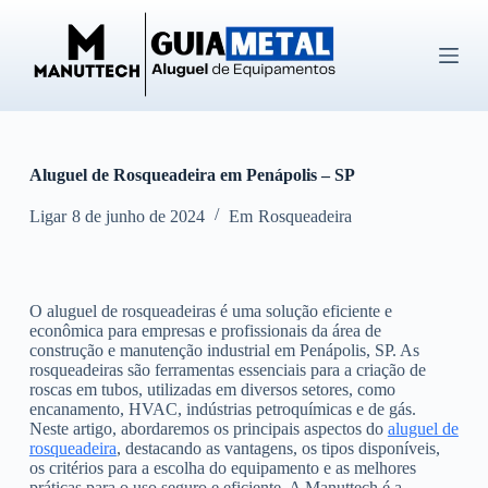
P
u
l
a
r
p
a
r
Aluguel de Rosqueadeira em Penápolis – SP
a
o
c
Ligar
8 de junho de 2024
Em
Rosqueadeira
o
n
t
e
O aluguel de rosqueadeiras é uma solução eficiente e
ú
econômica para empresas e profissionais da área de
d
construção e manutenção industrial em Penápolis, SP. As
o
rosqueadeiras são ferramentas essenciais para a criação de
roscas em tubos, utilizadas em diversos setores, como
encanamento, HVAC, indústrias petroquímicas e de gás.
Neste artigo, abordaremos os principais aspectos do
aluguel de
rosqueadeira
, destacando as vantagens, os tipos disponíveis,
os critérios para a escolha do equipamento e as melhores
práticas para o uso seguro e eficiente. A Manuttech é a