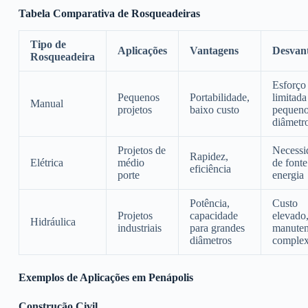
Tabela Comparativa de Rosqueadeiras
Tipo de
Aplicações
Vantagens
Desvan
Rosqueadeira
Esforço 
Pequenos
Portabilidade,
limitada
Manual
projetos
baixo custo
pequen
diâmetr
Projetos de
Necessi
Rapidez,
Elétrica
médio
de fonte
eficiência
porte
energia
Potência,
Custo
Projetos
capacidade
elevado
Hidráulica
industriais
para grandes
manute
diâmetros
comple
Exemplos de Aplicações em Penápolis
Construção Civil