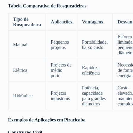
Tabela Comparativa de Rosqueadeiras
Tipo de
Aplicações
Vantagens
Desvan
Rosqueadeira
Esforço 
Pequenos
Portabilidade,
limitada
Manual
projetos
baixo custo
pequen
diâmetr
Projetos de
Necessi
Rapidez,
Elétrica
médio
de fonte
eficiência
porte
energia
Potência,
Custo
Projetos
capacidade
elevado
Hidráulica
industriais
para grandes
manute
diâmetros
comple
Exemplos de Aplicações em Piracicaba
Construção Civil