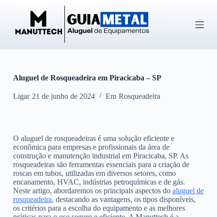
P
u
l
a
r
p
a
r
Aluguel de Rosqueadeira em Piracicaba – SP
a
o
c
Ligar
21 de junho de 2024
Em
Rosqueadeira
o
n
t
e
O aluguel de rosqueadeiras é uma solução eficiente e
ú
econômica para empresas e profissionais da área de
d
construção e manutenção industrial em Piracicaba, SP. As
o
rosqueadeiras são ferramentas essenciais para a criação de
roscas em tubos, utilizadas em diversos setores, como
encanamento, HVAC, indústrias petroquímicas e de gás.
Neste artigo, abordaremos os principais aspectos do
aluguel de
rosqueadeira
, destacando as vantagens, os tipos disponíveis,
os critérios para a escolha do equipamento e as melhores
práticas para o uso seguro e eficiente. A Manuttech é a