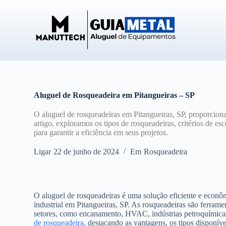
P
u
l
a
r
p
a
r
a
o
Aluguel de Rosqueadeira em Pitangueiras – SP
c
o
O aluguel de rosqueadeiras em Pitangueiras, SP, proporcion
n
artigo, exploramos os tipos de rosqueadeiras, critérios de e
t
para garantir a eficiência em seus projetos.
e
ú
Ligar
22 de junho de 2024
Em
Rosqueadeira
d
o
O aluguel de rosqueadeiras é uma solução eficiente e econô
industrial em Pitangueiras, SP. As rosqueadeiras são ferramen
setores, como encanamento, HVAC, indústrias petroquímicas 
de rosqueadeira
, destacando as vantagens, os tipos disponíve