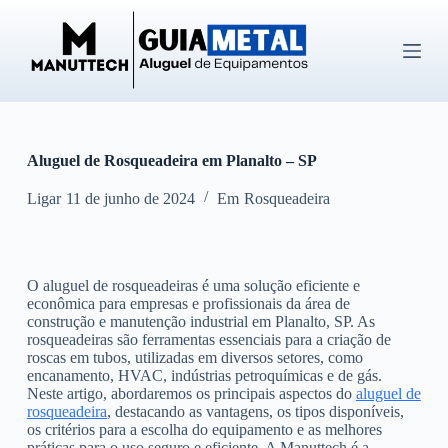
P
u
l
a
r
p
a
r
Aluguel de Rosqueadeira em Planalto – SP
a
o
c
Ligar
11 de junho de 2024
Em
Rosqueadeira
o
n
t
e
O aluguel de rosqueadeiras é uma solução eficiente e
ú
econômica para empresas e profissionais da área de
d
construção e manutenção industrial em Planalto, SP. As
o
rosqueadeiras são ferramentas essenciais para a criação de
roscas em tubos, utilizadas em diversos setores, como
encanamento, HVAC, indústrias petroquímicas e de gás.
Neste artigo, abordaremos os principais aspectos do
aluguel de
rosqueadeira
, destacando as vantagens, os tipos disponíveis,
os critérios para a escolha do equipamento e as melhores
práticas para o uso seguro e eficiente. A Manuttech é a