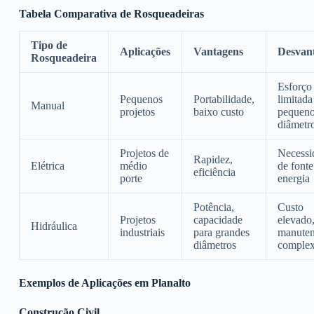
Tabela Comparativa de Rosqueadeiras
Tipo de
Aplicações
Vantagens
Desvan
Rosqueadeira
Esforço 
Pequenos
Portabilidade,
limitada
Manual
projetos
baixo custo
pequen
diâmetr
Projetos de
Necessi
Rapidez,
Elétrica
médio
de fonte
eficiência
porte
energia
Potência,
Custo
Projetos
capacidade
elevado
Hidráulica
industriais
para grandes
manute
diâmetros
comple
Exemplos de Aplicações em Planalto
Construção Civil