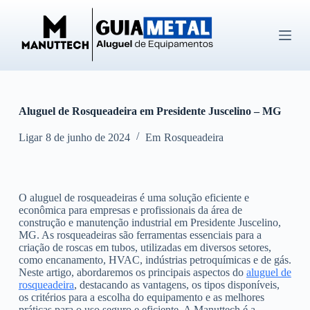
P
u
l
a
r
p
a
r
Aluguel de Rosqueadeira em Presidente Juscelino – MG
a
o
c
Ligar
8 de junho de 2024
Em
Rosqueadeira
o
n
t
e
O aluguel de rosqueadeiras é uma solução eficiente e
ú
econômica para empresas e profissionais da área de
d
construção e manutenção industrial em Presidente Juscelino,
o
MG. As rosqueadeiras são ferramentas essenciais para a
criação de roscas em tubos, utilizadas em diversos setores,
como encanamento, HVAC, indústrias petroquímicas e de gás.
Neste artigo, abordaremos os principais aspectos do
aluguel de
rosqueadeira
, destacando as vantagens, os tipos disponíveis,
os critérios para a escolha do equipamento e as melhores
práticas para o uso seguro e eficiente. A Manuttech é a