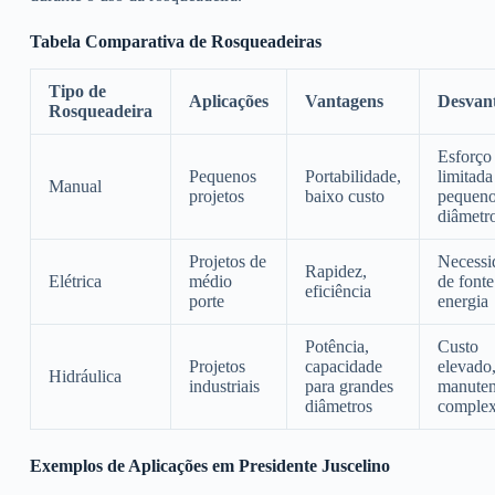
Tabela Comparativa de Rosqueadeiras
Tipo de
Aplicações
Vantagens
Desvan
Rosqueadeira
Esforço 
Pequenos
Portabilidade,
limitada
Manual
projetos
baixo custo
pequen
diâmetr
Projetos de
Necessi
Rapidez,
Elétrica
médio
de fonte
eficiência
porte
energia
Potência,
Custo
Projetos
capacidade
elevado
Hidráulica
industriais
para grandes
manute
diâmetros
comple
Exemplos de Aplicações em Presidente Juscelino