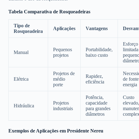
Tabela Comparativa de Rosqueadeiras
Tipo de
Aplicações
Vantagens
Desvan
Rosqueadeira
Esforço 
Pequenos
Portabilidade,
limitada
Manual
projetos
baixo custo
pequen
diâmetr
Projetos de
Necessi
Rapidez,
Elétrica
médio
de fonte
eficiência
porte
energia
Potência,
Custo
Projetos
capacidade
elevado
Hidráulica
industriais
para grandes
manute
diâmetros
comple
Exemplos de Aplicações em Presidente Nereu