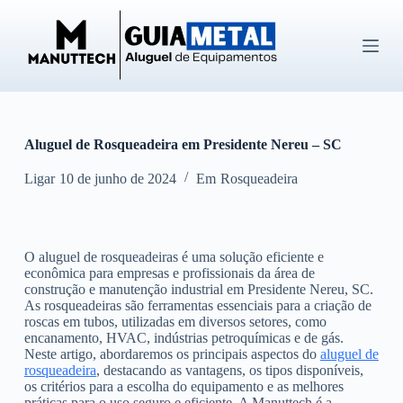
P
u
l
a
r
p
a
r
Aluguel de Rosqueadeira em Presidente Nereu – SC
a
o
c
Ligar
10 de junho de 2024
Em
Rosqueadeira
o
n
t
e
O aluguel de rosqueadeiras é uma solução eficiente e
ú
econômica para empresas e profissionais da área de
d
construção e manutenção industrial em Presidente Nereu, SC.
o
As rosqueadeiras são ferramentas essenciais para a criação de
roscas em tubos, utilizadas em diversos setores, como
encanamento, HVAC, indústrias petroquímicas e de gás.
Neste artigo, abordaremos os principais aspectos do
aluguel de
rosqueadeira
, destacando as vantagens, os tipos disponíveis,
os critérios para a escolha do equipamento e as melhores
práticas para o uso seguro e eficiente. A Manuttech é a