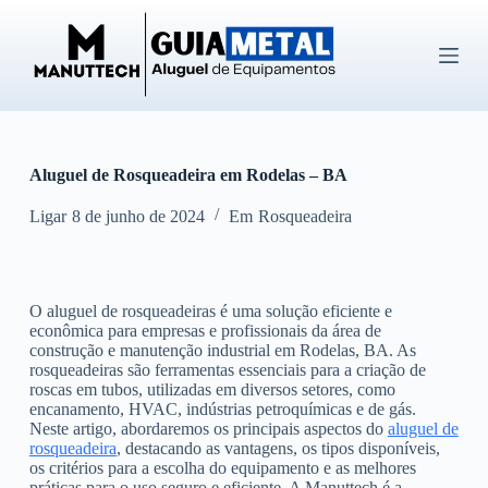
P
u
l
a
r
p
a
r
Aluguel de Rosqueadeira em Rodelas – BA
a
o
c
Ligar
8 de junho de 2024
Em
Rosqueadeira
o
n
t
e
O aluguel de rosqueadeiras é uma solução eficiente e
ú
econômica para empresas e profissionais da área de
d
construção e manutenção industrial em Rodelas, BA. As
o
rosqueadeiras são ferramentas essenciais para a criação de
roscas em tubos, utilizadas em diversos setores, como
encanamento, HVAC, indústrias petroquímicas e de gás.
Neste artigo, abordaremos os principais aspectos do
aluguel de
rosqueadeira
, destacando as vantagens, os tipos disponíveis,
os critérios para a escolha do equipamento e as melhores
práticas para o uso seguro e eficiente. A Manuttech é a