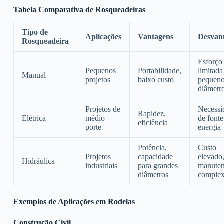
Tabela Comparativa de Rosqueadeiras
Tipo de
Aplicações
Vantagens
Desvan
Rosqueadeira
Esforço 
Pequenos
Portabilidade,
limitada
Manual
projetos
baixo custo
pequen
diâmetr
Projetos de
Necessi
Rapidez,
Elétrica
médio
de fonte
eficiência
porte
energia
Potência,
Custo
Projetos
capacidade
elevado
Hidráulica
industriais
para grandes
manute
diâmetros
comple
Exemplos de Aplicações em Rodelas
Construção Civil