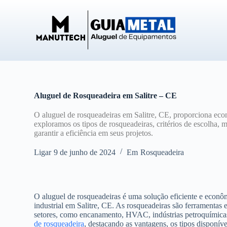
P
u
l
a
r
p
a
r
a
o
Aluguel de Rosqueadeira em Salitre – CE
c
o
O aluguel de rosqueadeiras em Salitre, CE, proporciona eco
n
exploramos os tipos de rosqueadeiras, critérios de escolha, 
t
garantir a eficiência em seus projetos.
e
ú
Ligar
9 de junho de 2024
Em
Rosqueadeira
d
o
O aluguel de rosqueadeiras é uma solução eficiente e econô
industrial em Salitre, CE. As rosqueadeiras são ferramentas e
setores, como encanamento, HVAC, indústrias petroquímicas 
de rosqueadeira
, destacando as vantagens, os tipos disponíve