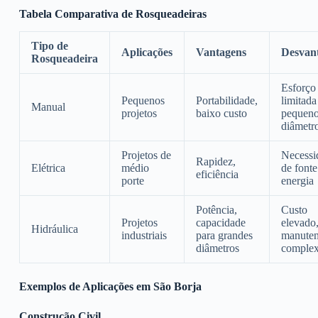
Tabela Comparativa de Rosqueadeiras
Tipo de
Aplicações
Vantagens
Desvan
Rosqueadeira
Esforço 
Pequenos
Portabilidade,
limitada
Manual
projetos
baixo custo
pequen
diâmetr
Projetos de
Necessi
Rapidez,
Elétrica
médio
de fonte
eficiência
porte
energia
Potência,
Custo
Projetos
capacidade
elevado
Hidráulica
industriais
para grandes
manute
diâmetros
comple
Exemplos de Aplicações em São Borja
Construção Civil