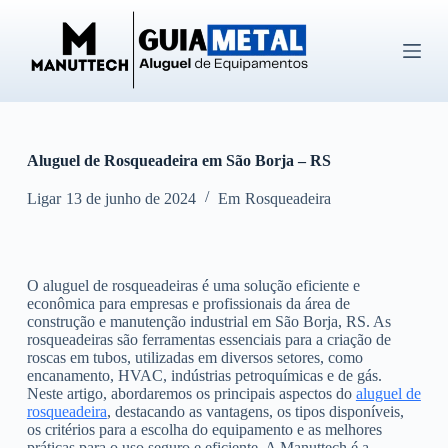
P
u
l
a
r
p
a
r
Aluguel de Rosqueadeira em São Borja – RS
a
o
c
Ligar
13 de junho de 2024
Em
Rosqueadeira
o
n
t
e
O aluguel de rosqueadeiras é uma solução eficiente e
ú
econômica para empresas e profissionais da área de
d
construção e manutenção industrial em São Borja, RS. As
o
rosqueadeiras são ferramentas essenciais para a criação de
roscas em tubos, utilizadas em diversos setores, como
encanamento, HVAC, indústrias petroquímicas e de gás.
Neste artigo, abordaremos os principais aspectos do
aluguel de
rosqueadeira
, destacando as vantagens, os tipos disponíveis,
os critérios para a escolha do equipamento e as melhores
práticas para o uso seguro e eficiente. A Manuttech é a