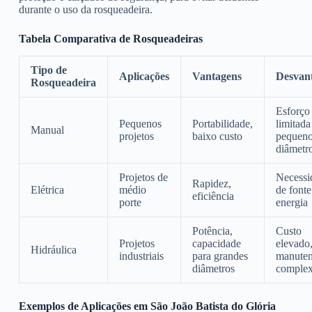
durante o uso da rosqueadeira.
Tabela Comparativa de Rosqueadeiras
Tipo de
Aplicações
Vantagens
Desvan
Rosqueadeira
Esforço 
Pequenos
Portabilidade,
limitada
Manual
projetos
baixo custo
pequen
diâmetr
Projetos de
Necessi
Rapidez,
Elétrica
médio
de fonte
eficiência
porte
energia
Potência,
Custo
Projetos
capacidade
elevado
Hidráulica
industriais
para grandes
manute
diâmetros
comple
Exemplos de Aplicações em São João Batista do Glória