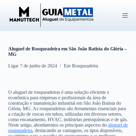
P
u
l
a
r
p
a
r
Aluguel de Rosqueadeira em São João Batista do Glória –
a
MG
o
c
o
Ligar
7 de junho de 2024
Em
Rosqueadeira
n
t
e
ú
O aluguel de rosqueadeiras é uma solução eficiente e
d
econômica para empresas e profissionais da área de
o
construção e manutenção industrial em São João Batista do
Glória, MG. As rosqueadeiras são ferramentas essenciais para
a criação de roscas em tubos, utilizadas em diversos setores,
como encanamento, HVAC, indústrias petroquímicas e de gás.
Neste artigo, abordaremos os principais aspectos do
aluguel de
rosqueadeira
, destacando as vantagens, os tipos disponíveis,
os critérios para a escolha do equipamento e as melhores