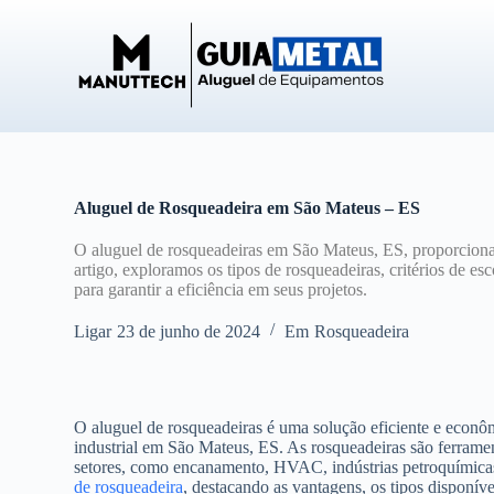
P
u
l
a
r
p
a
r
a
o
Aluguel de Rosqueadeira em São Mateus – ES
c
o
O aluguel de rosqueadeiras em São Mateus, ES, proporciona
n
artigo, exploramos os tipos de rosqueadeiras, critérios de e
t
para garantir a eficiência em seus projetos.
e
ú
Ligar
23 de junho de 2024
Em
Rosqueadeira
d
o
O aluguel de rosqueadeiras é uma solução eficiente e econô
industrial em São Mateus, ES. As rosqueadeiras são ferrament
setores, como encanamento, HVAC, indústrias petroquímicas 
de rosqueadeira
, destacando as vantagens, os tipos disponíve