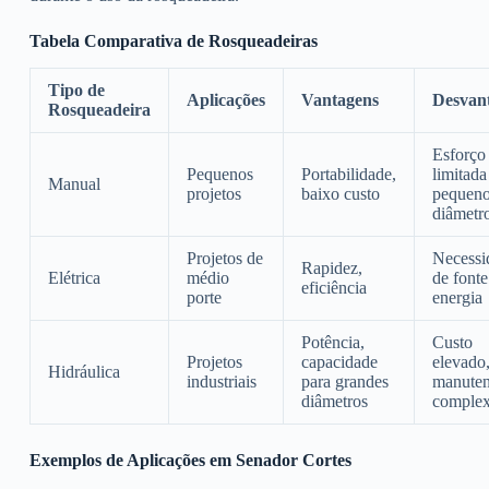
Tabela Comparativa de Rosqueadeiras
Tipo de
Aplicações
Vantagens
Desvan
Rosqueadeira
Esforço 
Pequenos
Portabilidade,
limitada
Manual
projetos
baixo custo
pequen
diâmetr
Projetos de
Necessi
Rapidez,
Elétrica
médio
de fonte
eficiência
porte
energia
Potência,
Custo
Projetos
capacidade
elevado
Hidráulica
industriais
para grandes
manute
diâmetros
comple
Exemplos de Aplicações em Senador Cortes