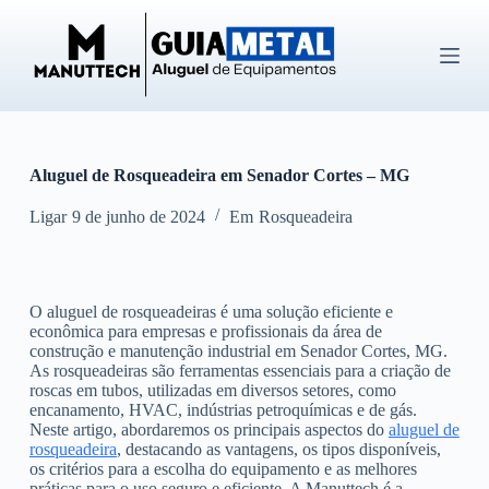
P
u
l
a
r
p
a
r
Aluguel de Rosqueadeira em Senador Cortes – MG
a
o
c
Ligar
9 de junho de 2024
Em
Rosqueadeira
o
n
t
e
O aluguel de rosqueadeiras é uma solução eficiente e
ú
econômica para empresas e profissionais da área de
d
construção e manutenção industrial em Senador Cortes, MG.
o
As rosqueadeiras são ferramentas essenciais para a criação de
roscas em tubos, utilizadas em diversos setores, como
encanamento, HVAC, indústrias petroquímicas e de gás.
Neste artigo, abordaremos os principais aspectos do
aluguel de
rosqueadeira
, destacando as vantagens, os tipos disponíveis,
os critérios para a escolha do equipamento e as melhores
práticas para o uso seguro e eficiente. A Manuttech é a