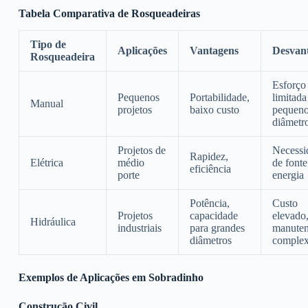
Tabela Comparativa de Rosqueadeiras
Tipo de
Aplicações
Vantagens
Desvan
Rosqueadeira
Esforço 
Pequenos
Portabilidade,
limitada
Manual
projetos
baixo custo
pequen
diâmetr
Projetos de
Necessi
Rapidez,
Elétrica
médio
de fonte
eficiência
porte
energia
Potência,
Custo
Projetos
capacidade
elevado
Hidráulica
industriais
para grandes
manute
diâmetros
comple
Exemplos de Aplicações em Sobradinho
Construção Civil