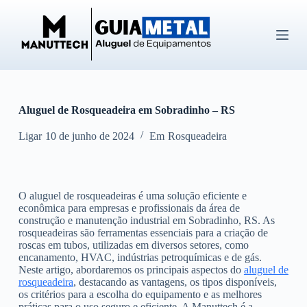
P
u
l
a
r
p
a
r
Aluguel de Rosqueadeira em Sobradinho – RS
a
o
c
Ligar
10 de junho de 2024
Em
Rosqueadeira
o
n
t
e
O aluguel de rosqueadeiras é uma solução eficiente e
ú
econômica para empresas e profissionais da área de
d
construção e manutenção industrial em Sobradinho, RS. As
o
rosqueadeiras são ferramentas essenciais para a criação de
roscas em tubos, utilizadas em diversos setores, como
encanamento, HVAC, indústrias petroquímicas e de gás.
Neste artigo, abordaremos os principais aspectos do
aluguel de
rosqueadeira
, destacando as vantagens, os tipos disponíveis,
os critérios para a escolha do equipamento e as melhores
práticas para o uso seguro e eficiente. A Manuttech é a