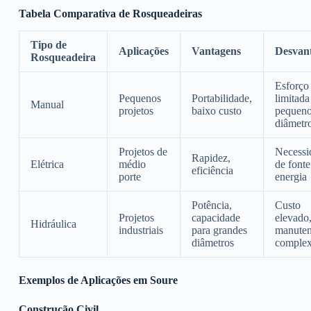
Tabela Comparativa de Rosqueadeiras
Tipo de
Aplicações
Vantagens
Desvan
Rosqueadeira
Esforço 
Pequenos
Portabilidade,
limitada
Manual
projetos
baixo custo
pequen
diâmetr
Projetos de
Necessi
Rapidez,
Elétrica
médio
de fonte
eficiência
porte
energia
Potência,
Custo
Projetos
capacidade
elevado
Hidráulica
industriais
para grandes
manute
diâmetros
comple
Exemplos de Aplicações em Soure
Construção Civil