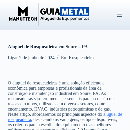
P
u
l
a
r
p
a
r
Aluguel de Rosqueadeira em Soure – PA
a
o
c
Ligar
5 de junho de 2024
Em
Rosqueadeira
o
n
t
e
O aluguel de rosqueadeiras é uma solução eficiente e
ú
econômica para empresas e profissionais da área de
d
construção e manutenção industrial em Soure, PA. As
o
rosqueadeiras são ferramentas essenciais para a criação de
roscas em tubos, utilizadas em diversos setores, como
encanamento, HVAC, indústrias petroquímicas e de gás.
Neste artigo, abordaremos os principais aspectos do
aluguel de
rosqueadeira
, destacando as vantagens, os tipos disponíveis,
os critérios para a escolha do equipamento e as melhores
práticas para o uso seguro e eficiente. A Manuttech é a