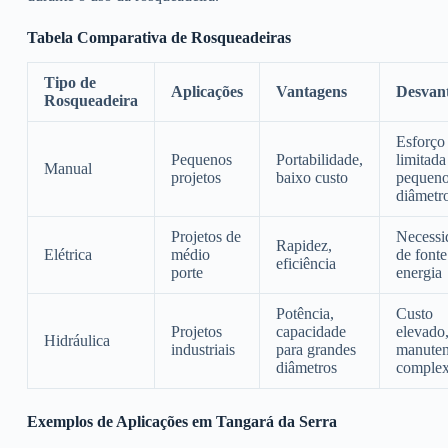
Tabela Comparativa de Rosqueadeiras
Tipo de
Aplicações
Vantagens
Desvan
Rosqueadeira
Esforço 
Pequenos
Portabilidade,
limitada
Manual
projetos
baixo custo
pequen
diâmetr
Projetos de
Necessi
Rapidez,
Elétrica
médio
de fonte
eficiência
porte
energia
Potência,
Custo
Projetos
capacidade
elevado
Hidráulica
industriais
para grandes
manute
diâmetros
comple
Exemplos de Aplicações em Tangará da Serra