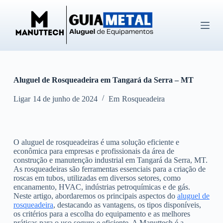
P
u
l
a
r
p
a
r
Aluguel de Rosqueadeira em Tangará da Serra – MT
a
o
c
Ligar
14 de junho de 2024
Em
Rosqueadeira
o
n
t
e
O aluguel de rosqueadeiras é uma solução eficiente e
ú
econômica para empresas e profissionais da área de
d
construção e manutenção industrial em Tangará da Serra, MT.
o
As rosqueadeiras são ferramentas essenciais para a criação de
roscas em tubos, utilizadas em diversos setores, como
encanamento, HVAC, indústrias petroquímicas e de gás.
Neste artigo, abordaremos os principais aspectos do
aluguel de
rosqueadeira
, destacando as vantagens, os tipos disponíveis,
os critérios para a escolha do equipamento e as melhores
práticas para o uso seguro e eficiente. A Manuttech é a