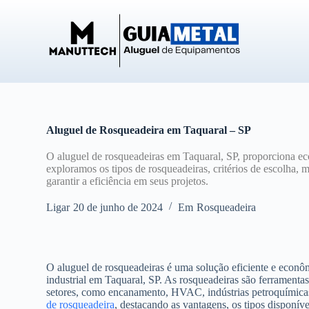
P
u
l
a
r
p
a
r
a
o
Aluguel de Rosqueadeira em Taquaral – SP
c
o
O aluguel de rosqueadeiras em Taquaral, SP, proporciona ec
n
exploramos os tipos de rosqueadeiras, critérios de escolha, 
t
garantir a eficiência em seus projetos.
e
ú
Ligar
20 de junho de 2024
Em
Rosqueadeira
d
o
O aluguel de rosqueadeiras é uma solução eficiente e econô
industrial em Taquaral, SP. As rosqueadeiras são ferramentas
setores, como encanamento, HVAC, indústrias petroquímicas 
de rosqueadeira
, destacando as vantagens, os tipos disponíve