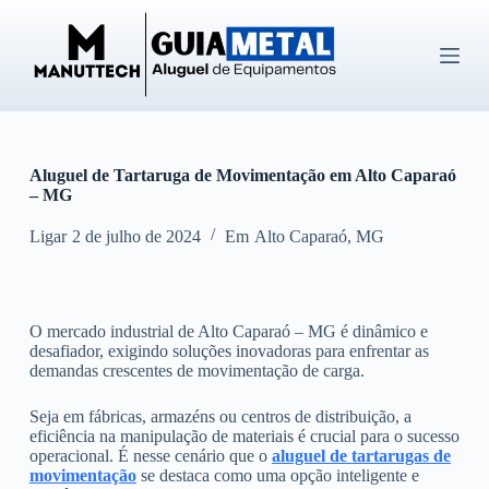
P
u
l
a
r
p
a
r
Aluguel de Tartaruga de Movimentação em Alto Caparaó
a
– MG
o
c
o
Ligar
2 de julho de 2024
Em
Alto Caparaó
,
MG
n
t
e
ú
O mercado industrial de Alto Caparaó – MG é dinâmico e
d
desafiador, exigindo soluções inovadoras para enfrentar as
o
demandas crescentes de movimentação de carga.
Seja em fábricas, armazéns ou centros de distribuição, a
eficiência na manipulação de materiais é crucial para o sucesso
operacional. É nesse cenário que o
aluguel de tartarugas de
movimentação
se destaca como uma opção inteligente e