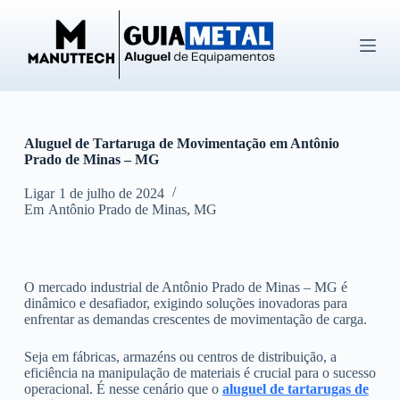
P
u
l
a
r
p
a
r
Aluguel de Tartaruga de Movimentação em Antônio
a
Prado de Minas – MG
o
c
o
Ligar
1 de julho de 2024
n
Em
Antônio Prado de Minas
,
MG
t
e
ú
d
O mercado industrial de Antônio Prado de Minas – MG é
o
dinâmico e desafiador, exigindo soluções inovadoras para
enfrentar as demandas crescentes de movimentação de carga.
Seja em fábricas, armazéns ou centros de distribuição, a
eficiência na manipulação de materiais é crucial para o sucesso
operacional. É nesse cenário que o
aluguel de tartarugas de