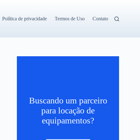
Política de privacidade
Termos de Uso
Contato
Buscando um parceiro
para locação de
.
equipamentos?