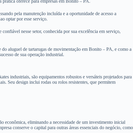
 prática oferece para empresas em Bonito – PA.
passando pela manutenção incluída e a oportunidade de acesso a
ao optar por esse serviço.
e confiável nesse setor, conhecida por sua excelência em serviço,
te do aluguel de tartarugas de movimentação em Bonito – PA, e como a
sucesso de sua operação industrial.
es industriais, são equipamentos robustos e versáteis projetados para
iais. Seu design inclui rodas ou rolos resistentes, que permitem
ão econômica, eliminando a necessidade de um investimento inicial
mpresa conserve o capital para outras áreas essenciais do negócio, com