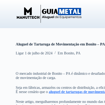
P
u
l
a
r
p
a
r
a
o
Aluguel de Tartaruga de Movimentação em Bonito – P
c
o
Ligar
1 de julho de 2024
Em
Bonito
,
PA
n
t
e
ú
d
O mercado industrial de Bonito – PA é dinâmico e desafiado
o
de movimentação de carga.
Seja em fábricas, armazéns ou centros de distribuição, a efic
É nesse cenário que o
aluguel de tartarugas de moviment
Neste artigo, mergulharemos profundamente no mundo das t