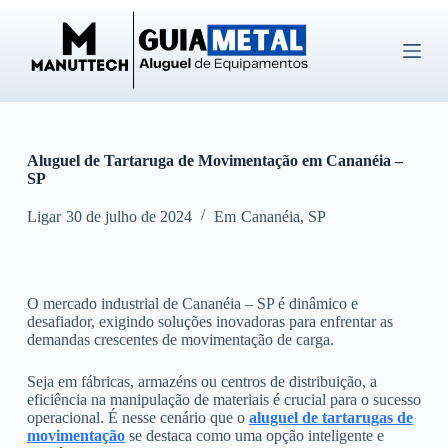
P
u
l
a
r
p
a
r
Aluguel de Tartaruga de Movimentação em Cananéia –
a
SP
o
c
o
Ligar
30 de julho de 2024
Em
Cananéia
,
SP
n
t
e
ú
O mercado industrial de Cananéia – SP é dinâmico e
d
desafiador, exigindo soluções inovadoras para enfrentar as
o
demandas crescentes de movimentação de carga.
Seja em fábricas, armazéns ou centros de distribuição, a
eficiência na manipulação de materiais é crucial para o sucesso
operacional. É nesse cenário que o
aluguel de tartarugas de
movimentação
se destaca como uma opção inteligente e