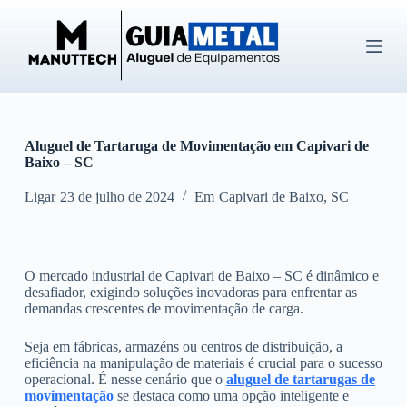
P
u
l
a
r
p
a
r
Aluguel de Tartaruga de Movimentação em Capivari de
a
Baixo – SC
o
c
o
Ligar
23 de julho de 2024
Em
Capivari de Baixo
,
SC
n
t
e
ú
O mercado industrial de Capivari de Baixo – SC é dinâmico e
d
desafiador, exigindo soluções inovadoras para enfrentar as
o
demandas crescentes de movimentação de carga.
Seja em fábricas, armazéns ou centros de distribuição, a
eficiência na manipulação de materiais é crucial para o sucesso
operacional. É nesse cenário que o
aluguel de tartarugas de
movimentação
se destaca como uma opção inteligente e